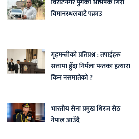
विराटनगर पुगेका अभिषेक गिरी
विमानस्थलबाटै पक्राउ
गृहमन्त्रीको प्रतिप्रश्न : तपाईंहरु
सत्तामा हुँदा निर्मला पन्तका हत्यारा
किन नसमातेको ?
भारतीय सेना प्रमुख धिरज सेठ
नेपाल आउँदै