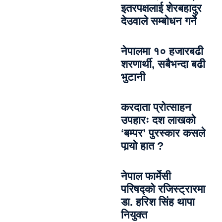
इतरपक्षलाई शेरबहादुर
देउवाले सम्बोधन गर्ने
नेपालमा १० हजारबढी
शरणार्थी, सबैभन्दा बढी
भुटानी
करदाता प्रोत्साहन
उपहारः दश लाखको
‘बम्पर’ पुरस्कार कसले
पार्‍याे हात ?
नेपाल फार्मेसी
परिषद्को रजिस्ट्रारमा
डा. हरिश सिंह थापा
नियुक्त