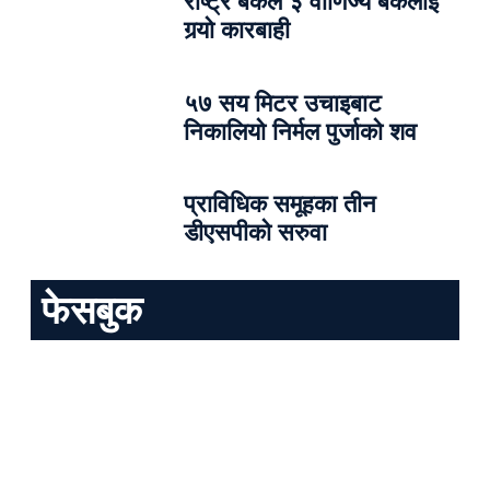
राष्ट्र बैंकले ३ वाणिज्य बैंकलाई
गर्‍यो कारबाही
५७ सय मिटर उचाइबाट
निकालियो निर्मल पुर्जाको शव
प्राविधिक समूहका तीन
डीएसपीको सरुवा
फेसबुक