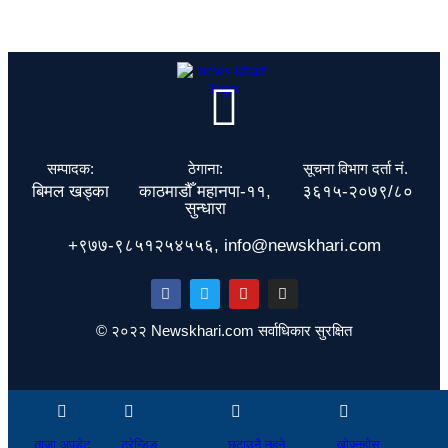
सम्पादक:
ठेगाना:
सूचना विभाग दर्ता नं.
बिमल खड्का
काठमाडौँ महानपा-११,
३६१५-२०७९/८०
सुन्धारा
+९७७-९८५१२५४५५६, info@newskhari.com
© २०२२ Newskhari.com सर्वाधिकार सुरक्षित
ताजा अपडेट
ट्रेन्डिङ
छुटाउनै नहुने
खोज्नुहोस