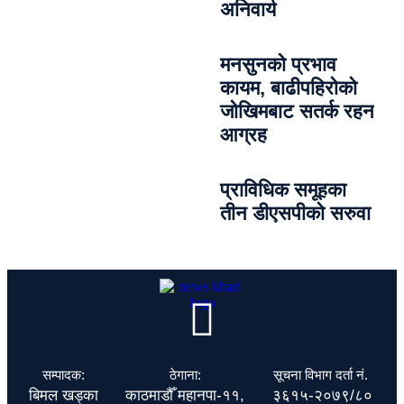
अनिवार्य
मनसुनको प्रभाव
कायम, बाढीपहिरोको
जोखिमबाट सतर्क रहन
आग्रह
प्राविधिक समूहका
तीन डीएसपीको सरुवा
सम्पादक:
ठेगाना:
सूचना विभाग दर्ता नं.
बिमल खड्का
काठमाडौँ महानपा-११,
३६१५-२०७९/८०