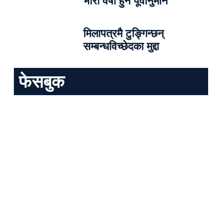
भारी वर्षा हुने पूर्वानुमान
मिलापत्रमै टुङ्गिन्छन्
सम्बन्धविच्छेदका मुद्दा
फेसबुक