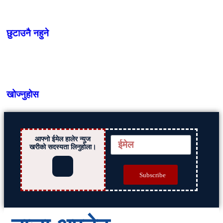
छुटाउनै नहुने
खोज्नुहोस
आफ्नो ईमेल हालेर न्युज
खरीको सदस्यता लिनुहोला।
Subscribe