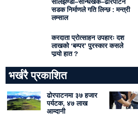
सालझण्डी–सन्धिखर्क–ढोरपाटन
सडक निर्माणले गति लिन्छ : मन्त्री
लम्साल
करदाता प्रोत्साहन उपहारः दश
लाखको ‘बम्पर’ पुरस्कार कसले
पार्‍याे हात ?
भर्खरै प्रकाशित
ढोरपाटनमा ३७ हजार
पर्यटक, ४७ लाख
आम्दानी