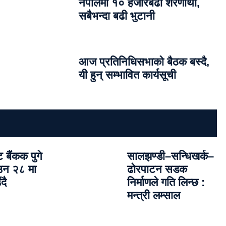
नेपालमा १० हजारबढी शरणार्थी,
सबैभन्दा बढी भुटानी
आज प्रतिनिधिसभाको बैठक बस्दै,
यी हुन् सम्भावित कार्यसूची
बैंकक पुगे
सालझण्डी–सन्धिखर्क–
ाउन २८ मा
ढोरपाटन सडक
दै
निर्माणले गति लिन्छ :
मन्त्री लम्साल