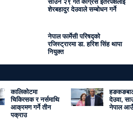
साउन २९ गते कांग्रेस इतरपक्षलाई
शेरबहादुर देउवाले सम्बोधन गर्ने
नेपाल फार्मेसी परिषद्को
रजिस्ट्रारमा डा. हरिश सिंह थापा
नियुक्त
कालिकोटमा
हङकङबाट 
चिकित्सक र नर्समाथि
देउवा, स
आक्रमण गर्ने तीन
नेपाल आउँ
पक्राउ