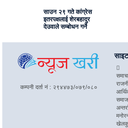
साउन २९ गते कांग्रेस
इतरपक्षलाई शेरबहादुर
देउवाले सम्बोधन गर्ने
साइट
समाच
राजन
कम्पनी दर्ता नं : २९४४७३/०७९/०८०
आर्थ
समा
अन्तर्र
मनोर
खेलक