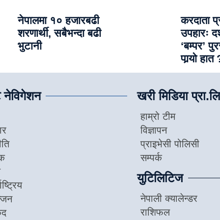
नेपालमा १० हजारबढी
करदाता प्
शरणार्थी, सबैभन्दा बढी
उपहारः 
भुटानी
‘बम्पर’ प
पार्‍याे हात 
 नेविगेशन
खरी मिडिया प्रा.लि
हाम्रो टीम
ार
विज्ञापन
ीति
प्राइभेसी पोलिसी
िक
सम्पर्क
ज
युटिलिटिज
ाष्ट्रिय
नेपाली क्यालेन्डर
न्जन
राशिफल
ुद