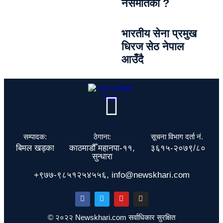
नसमातेको ?
भारतीय सेना प्रमुख
धिरज सेठ नेपाल
आउँदै
सम्पादक:
ठेगाना:
सूचना विभाग दर्ता नं.
बिमल खड्का
काठमाडौँ महानपा-११,
३६१५-२०७९/८०
सुन्धारा
+९७७-९८५१२५४५५६, info@newskhari.com
© २०२२ Newskhari.com सर्वाधिकार सुरक्षित