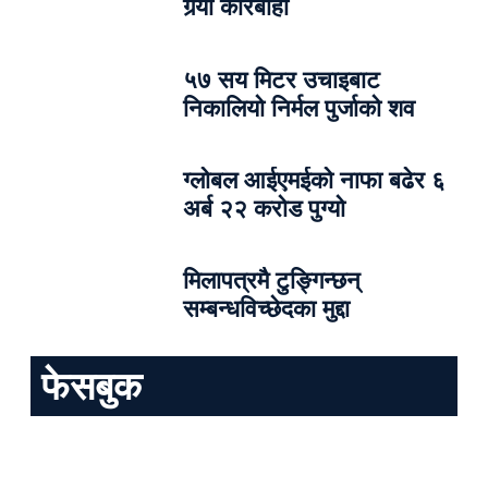
गर्‍यो कारबाही
५७ सय मिटर उचाइबाट
निकालियो निर्मल पुर्जाको शव
ग्लोबल आईएमईको नाफा बढेर ६
अर्ब २२ करोड पुग्यो
मिलापत्रमै टुङ्गिन्छन्
सम्बन्धविच्छेदका मुद्दा
फेसबुक