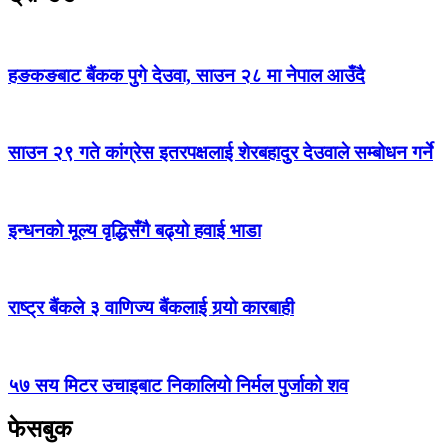
हङकङबाट बैंकक पुगे देउवा, साउन २८ मा नेपाल आउँदै
साउन २९ गते कांग्रेस इतरपक्षलाई शेरबहादुर देउवाले सम्बोधन गर्ने
इन्धनको मूल्य वृद्धिसँगै बढ्यो हवाई भाडा
राष्ट्र बैंकले ३ वाणिज्य बैंकलाई गर्‍यो कारबाही
५७ सय मिटर उचाइबाट निकालियो निर्मल पुर्जाको शव
फेसबुक