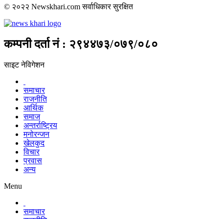
© २०२२ Newskhari.com सर्वाधिकार सुरक्षित
कम्पनी दर्ता नं : २९४४७३/०७९/०८०
साइट नेविगेशन
समाचार
राजनीति
आर्थिक
समाज
अन्तर्राष्ट्रिय
मनोरन्जन
खेलकुद
विचार
प्रवास
अन्य
Menu
समाचार