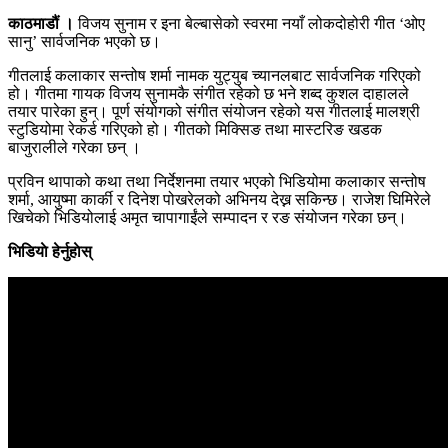
काठमाडौं ।
विजय सुनाम र इना बेल्बासेको स्वरमा नयाँ लोकदोहोरी गीत ‘ओए
सानु’ सार्वजनिक भएको छ।
गीतलाई कलाकार सन्तोष शर्मा नामक युट्युब च्यानलबाट सार्वजनिक गरिएको
हो। गीतमा गायक विजय सुनामकै संगीत रहेको छ भने शब्द कुशल दाहालले
तयार पारेका हुन्। पूर्ण संयोगको संगीत संयोजन रहेको यस गीतलाई मालश्री
स्टुडियोमा रेकर्ड गरिएको हो। गीतको मिक्सिङ तथा मास्टरिङ खडक
बाजुरालीले गरेका छन् ।
प्रविन थापाको कथा तथा निर्देशनमा तयार भएको भिडियोमा कलाकार सन्तोष
शर्मा, आयुष्मा कार्की र दिनेश पोखरेलको अभिनय देख्न सकिन्छ। राजेश घिमिरेले
खिचेको भिडियोलाई अमृत चापागाईंले सम्पादन र रङ संयोजन गरेका छन्।
भिडियाे हेर्नुहाेस्