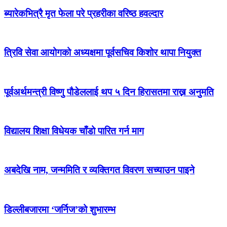
ब्यारेकभित्रै मृत फेला परे प्रहरीका वरिष्ठ हवल्दार
त्रिवि सेवा आयोगको अध्यक्षमा पूर्वसचिव किशोर थापा नियुक्त
पूर्वअर्थमन्त्री विष्णु पौडेललाई थप ५ दिन हिरासतमा राख्न अनुमति
विद्यालय शिक्षा विधेयक चाँडो पारित गर्न माग
अबदेखि नाम, जन्ममिति र व्यक्तिगत विवरण सच्याउन पाइने
डिल्लीबजारमा ‘जर्निज’को शुभारम्भ