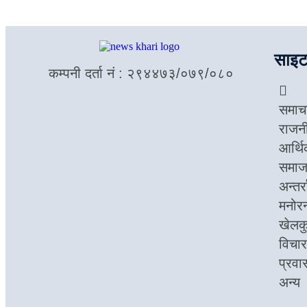
साइट
कम्पनी दर्ता नं : २९४४७३/०७९/०८०
समाच
राजन
आर्थ
समा
अन्तर्र
मनोर
खेलक
विचार
प्रवा
अन्य