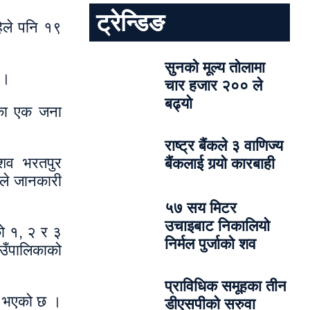
ट्रेन्डिङ
िले पनि १९
सुनको मूल्य तोलामा
 ।
चार हजार २०० ले
बढ्यो
भएका एक जना
राष्ट्र बैंकले ३ वाणिज्य
 शव भरतपुर
बैंकलाई गर्‍यो कारबाही
लले जानकारी
५७ सय मिटर
उचाइबाट निकालियो
को १, २ र ३
निर्मल पुर्जाको शव
ाउँपालिकाको
प्राविधिक समूहका तीन
ति भएको छ ।
डीएसपीको सरुवा