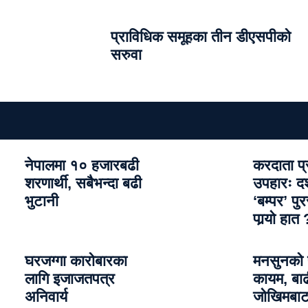
प्राविधिक समूहका तीन डीएसपीको
सरुवा
नेपालमा १० हजारबढी
करदाता प्
शरणार्थी, सबैभन्दा बढी
उपहारः 
भुटानी
‘बम्पर’ प
पार्‍याे हात 
घरजग्गा कारोबारका
मनसुनको 
लागि इजाजतपत्र
कायम, बा
अनिवार्य
जोखिमबाट