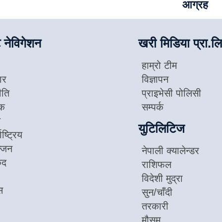
आग्रह
 नेविगेशन
खरी मिडिया प्रा.लि
हाम्रो टीम
ार
विज्ञापन
ीति
प्राइभेसी पोलिसी
िक
सम्पर्क
ज
युटिलिटिज
ाष्ट्रिय
न्जन
नेपाली क्यालेन्डर
ुद
राशिफल
विदेशी मुद्रा
स
सुन/चाँदी
तरकारी
मौसम