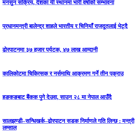
मनसुन सक्रिय, देशका यी स्थानमा भारी वर्षाको सम्भावना
प्रधानमन्त्री बालेन्द्र शाहले भारतीय र चिनियाँ राजदूतलाई भेट्दै
ढोरपाटनमा ३७ हजार पर्यटक, ४७ लाख आम्दानी
कालिकोटमा चिकित्सक र नर्समाथि आक्रमण गर्ने तीन पक्राउ
हङकङबाट बैंकक पुगे देउवा, साउन २८ मा नेपाल आउँदै
सालझण्डी–सन्धिखर्क–ढोरपाटन सडक निर्माणले गति लिन्छ : मन्त्री
लम्साल