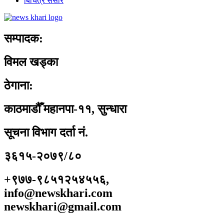
बिचित्र संसार
सम्पादक:
विमल खड्का
ठेगाना:
काठमाडौँ महानपा-११, सुन्धारा
सूचना विभाग दर्ता नं.
३६१५-२०७९/८०
+९७७-९८५१२५४५५६,
info@newskhari.com
newskhari@gmail.com