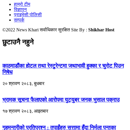
हाम्रो टीम
विज्ञापन
प्राइभेसी पोलिसी
सम्पर्क
©2022 News Khari सर्वाधिकार सुरक्षित Site By :
Shikhar Host
छुटाउनै नहुने
काठमाडौंका होटल तथा रेस्टुरेन्टमा जथाभावी हुक्का र चुरोट पिउन
निषेध
२० श्रावण २०८३, बुधबार
भ्रामक सूचना फैलाएको आरोपमा युट्युबर जनक भुसाल पक्राउ
१७ श्रावण २०८३, आइतबार
गृहमन्त्रीको प्रतिप्रश्न : तपाईंहरु सत्तामा हुँदा निर्मला पन्तका