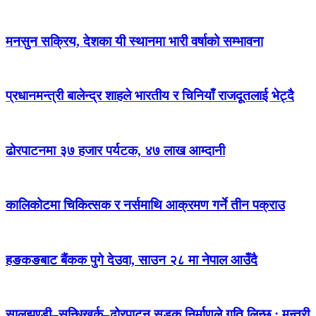
मनसुन सक्रिय, देशका यी स्थानमा भारी वर्षाको सम्भावना
प्रधानमन्त्री बालेन्द्र शाहले भारतीय र चिनियाँ राजदूतलाई भेट्दै
ढोरपाटनमा ३७ हजार पर्यटक, ४७ लाख आम्दानी
कालिकोटमा चिकित्सक र नर्समाथि आक्रमण गर्ने तीन पक्राउ
हङकङबाट बैंकक पुगे देउवा, साउन २८ मा नेपाल आउँदै
सालझण्डी–सन्धिखर्क–ढोरपाटन सडक निर्माणले गति लिन्छ : मन्त्री