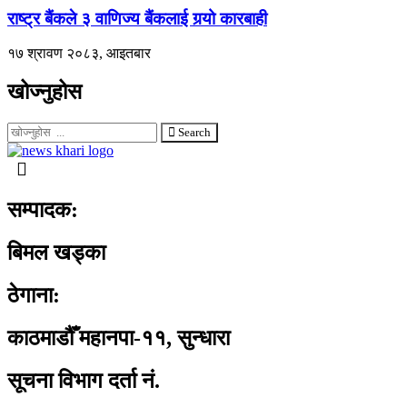
राष्ट्र बैंकले ३ वाणिज्य बैंकलाई गर्‍यो कारबाही
१७ श्रावण २०८३, आइतबार
खोज्नुहोस
Search
सम्पादक:
बिमल खड्का
ठेगाना:
काठमाडौँ महानपा-११, सुन्धारा
सूचना विभाग दर्ता नं.