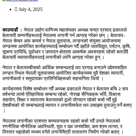
July 4, 2025
काठमाडौं
। नेपाल उद्योग वाणिज्य महासंघका अध्यक्ष चन्द्र प्रसाद ढकालले
बेलायती कम्पनीहरूलाई नेपालमा लगानी गर्न आग्रह गरेका छन् । बेलायत–
नेपाल चेम्बर अफ कमर्स र नेपाल दूतावास, लन्डनको संयुक्त आयोजनामा
लण्डनमा आयोजित कार्यक्रमलाई सम्बोधन गर्दै उहाँले जलविद्युत, पर्यटन, कृषि,
सूचना प्रविधि, पूर्वाधार र उत्पादन क्षेत्रमा आकर्षक अवसरहरू रहेको बताउँदै
बेलायती व्यवसायीहरुलाई लगानीको लागि आग्रह गरेका हुन् ।
नेपाल र बेलायतबीचको आर्थिक सम्बन्धलाई थप प्रगाढ बनाउने उद्देश्यसहित
लण्डन स्थित नेपाली दूतावासमा आयोजित कार्यक्रममा दुवै देशका व्यापारी,
लगानीकर्ता र समुदायका प्रतिनिधिहरूको सहभागिता थियो ।
कार्यक्रममा विशेष सम्बोधन गर्दै अध्यक्ष ढकालले नेपाल र बेलायत बचि २ सय
वर्षभन्दा लामो ऐतिहासिक सम्बन्ध रहेको, गोरखा सैनिकहरू भर्ति, विकास
सहयोग, शिक्षा र व्यापारमा बेलायतको ठूलो योगदान रहेको चर्चा गर्दै दुई
देशबीचको यो सम्बन्धलाई व्यापार र लगानीमार्फत थप उचाइमा पुर्‍याउनु पर्ने बताए
।
नेपालमा लगानीका प्रशस्त सम्भावनाहरू रहको चर्चा गर्दै उनले नेपालको
रणनीतिक भौगोलिक अवस्थिती, युवा र दक्ष जनशक्ति, कम श्रम लागत, र
विस्तार भइरहेको मध्यम वर्गले लगानीमैत्री वातावरण निर्माण गरेको बताए ।