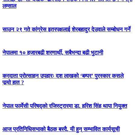
लम्साल
साउन २९ गते कांग्रेस इतरपक्षलाई शेरबहादुर देउवाले सम्बोधन गर्ने
नेपालमा १० हजारबढी शरणार्थी, सबैभन्दा बढी भुटानी
करदाता प्रोत्साहन उपहारः दश लाखको ‘बम्पर’ पुरस्कार कसले
पार्‍याे हात ?
नेपाल फार्मेसी परिषद्को रजिस्ट्रारमा डा. हरिश सिंह थापा नियुक्त
आज प्रतिनिधिसभाको बैठक बस्दै, यी हुन् सम्भावित कार्यसूची