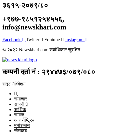
३६१५-२०७९/८०
+९७७-९८५१२५४५५६,
info@newskhari.com
Facebook
Twitter
Youtube
Instagram
© २०२२ Newskhari.com सर्वाधिकार सुरक्षित
कम्पनी दर्ता नं : २९४४७३/०७९/०८०
साइट नेविगेशन
समाचार
राजनीति
आर्थिक
समाज
अन्तर्राष्ट्रिय
मनोरन्जन
खेलकुद