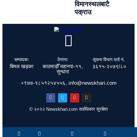
विमानस्थलबाटै
पक्राउ
सम्पादक:
ठेगाना:
सूचना विभाग दर्ता नं.
बिमल खड्का
काठमाडौँ महानपा-११,
३६१५-२०७९/८०
सुन्धारा
+९७७-९८५१२५४५५६, info@newskhari.com
© २०२२ Newskhari.com सर्वाधिकार सुरक्षित