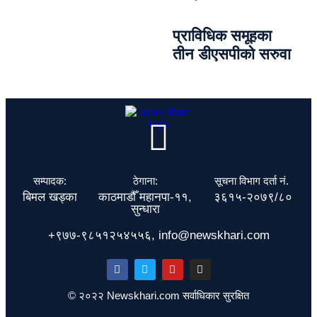
प्राविधिक समूहका
तीन डीएसपीको सरुवा
सम्पादक:
ठेगाना:
सूचना विभाग दर्ता नं.
बिमल खड्का
काठमाडौँ महानपा-११,
३६१५-२०७९/८०
सुन्धारा
+९७७-९८५१२५४५५६, info@newskhari.com
© २०२२ Newskhari.com सर्वाधिकार सुरक्षित