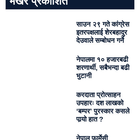
भर्खरै प्रकाशित
साउन २९ गते कांग्रेस
इतरपक्षलाई शेरबहादुर
देउवाले सम्बोधन गर्ने
नेपालमा १० हजारबढी
शरणार्थी, सबैभन्दा बढी
भुटानी
करदाता प्रोत्साहन
उपहारः दश लाखको
‘बम्पर’ पुरस्कार कसले
पार्‍याे हात ?
नेपाल फार्मेसी