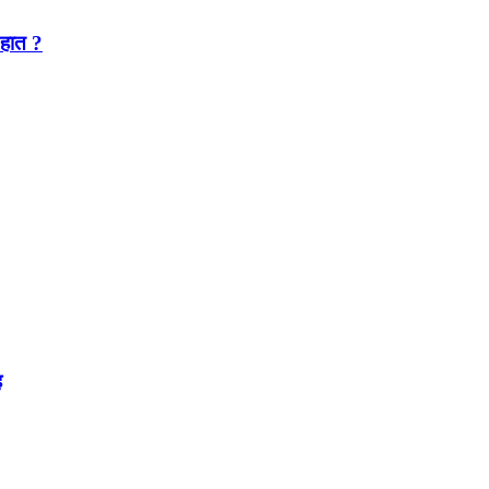
 हात ?
ह