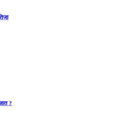
नतिजा
 हात ?