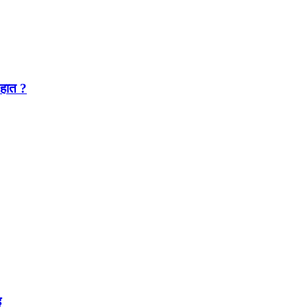
 हात ?
ह