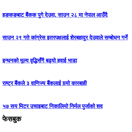
हङकङबाट बैंकक पुगे देउवा, साउन २८ मा नेपाल आउँदै
साउन २९ गते कांग्रेस इतरपक्षलाई शेरबहादुर देउवाले सम्बोधन गर्ने
इन्धनको मूल्य वृद्धिसँगै बढ्यो हवाई भाडा
राष्ट्र बैंकले ३ वाणिज्य बैंकलाई गर्‍यो कारबाही
५७ सय मिटर उचाइबाट निकालियो निर्मल पुर्जाको शव
फेसबुक