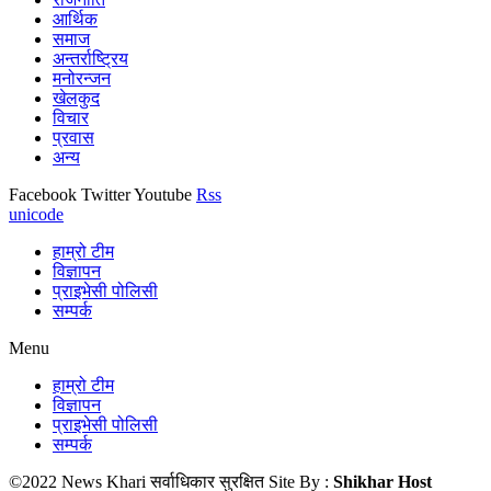
आर्थिक
समाज
अन्तर्राष्ट्रिय
मनोरन्जन
खेलकुद
विचार
प्रवास
अन्य
Facebook
Twitter
Youtube
Rss
unicode
हाम्रो टीम
विज्ञापन
प्राइभेसी पोलिसी
सम्पर्क
Menu
हाम्रो टीम
विज्ञापन
प्राइभेसी पोलिसी
सम्पर्क
©2022 News Khari सर्वाधिकार सुरक्षित Site By :
Shikhar Host