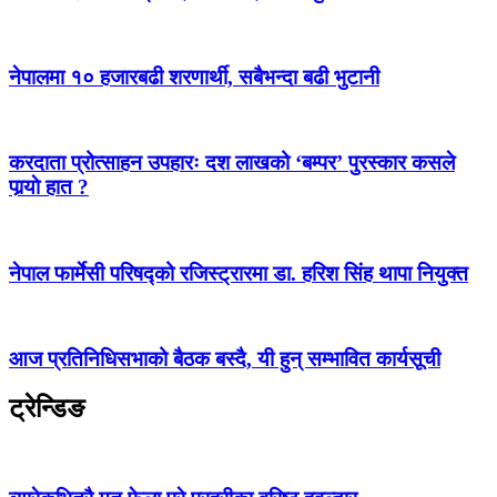
नेपालमा १० हजारबढी शरणार्थी, सबैभन्दा बढी भुटानी
करदाता प्रोत्साहन उपहारः दश लाखको ‘बम्पर’ पुरस्कार कसले
पार्‍याे हात ?
नेपाल फार्मेसी परिषद्को रजिस्ट्रारमा डा. हरिश सिंह थापा नियुक्त
आज प्रतिनिधिसभाको बैठक बस्दै, यी हुन् सम्भावित कार्यसूची
ट्रेन्डिङ