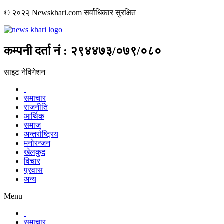
© २०२२ Newskhari.com सर्वाधिकार सुरक्षित
कम्पनी दर्ता नं : २९४४७३/०७९/०८०
साइट नेविगेशन
समाचार
राजनीति
आर्थिक
समाज
अन्तर्राष्ट्रिय
मनोरन्जन
खेलकुद
विचार
प्रवास
अन्य
Menu
समाचार