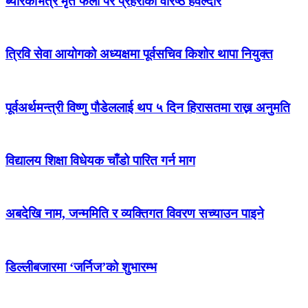
ब्यारेकभित्रै मृत फेला परे प्रहरीका वरिष्ठ हवल्दार
त्रिवि सेवा आयोगको अध्यक्षमा पूर्वसचिव किशोर थापा नियुक्त
पूर्वअर्थमन्त्री विष्णु पौडेललाई थप ५ दिन हिरासतमा राख्न अनुमति
विद्यालय शिक्षा विधेयक चाँडो पारित गर्न माग
अबदेखि नाम, जन्ममिति र व्यक्तिगत विवरण सच्याउन पाइने
डिल्लीबजारमा ‘जर्निज’को शुभारम्भ