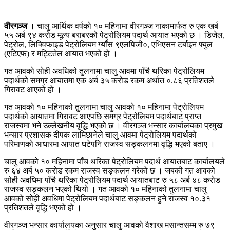
वीरगञ्ज
। चालु आर्थिक वर्षको १० महिनामा वीरगञ्ज नाकामार्फत रु एक खर्ब
५५ अर्ब ९४ करोड मूल्य बराबरको पेट्रोलियम पदार्थ आयात भएको छ । डिजेल,
पेट्रोल, लिक्विफाइड पेट्रोलियम ग्याँस ९एलपिजी०, एभिएसन टर्बाइन फ्युल
(एटिएफ) र मट्टितेल आयात भएको हो ।
गत आवको सोही अवधिको तुलनामा चालु आवमा पाँचै थरिका पेट्रोलियम
पदार्थको समग्र आयातमा एक अर्ब ३५ करोड रकम अर्थात ०.८६ प्रतिशतले
गिरावट आएको हो ।
गत आवको १० महिनाको तुलनामा चालु आवको १० महिनामा पेट्रोलियम
पदार्थको आयातमा गिरावट आएपछि समग्र पेट्रोलियम पदार्थबाट प्राप्त
राजस्वमा भने उल्लेखनीय वृद्धि भएको छ । वीरगञ्ज भन्सार कार्यालयका प्रमुख
भन्सार प्रशासक दीपक लामिछानेले चालु आवमा पेट्रोलियम पदार्थको
परिमाणको आधारमा आयात घटेपनि राजस्व सङ्कलनमा वृद्धि भएको बताए ।
चालु आवको १० महिनामा पाँच थरिका पेट्रोलियम पदार्थ आयातबाट कार्यालयले
रु ६४ अर्ब ५० करोड रकम राजस्व सङ्कलन गरेको छ । जबकी गत आवको
सोही अवधिमा पाँचै थरिका पेट्रोलियम पदार्थ आयातबाट रु ५८ अर्ब ४८ करोड
राजस्व सङ्कलन भएको थियो । गत आवको १० महिनाको तुलनामा चालु
आवको सोही अवधिमा पेट्रोलियम पदार्थबाट सङ्कलन हुने राजस्व १०.३१
प्रतिशतले वृद्धि भएको हो ।
वीरगञ्ज भन्सार कार्यालयका अनुसार चालु आवको वैशाख मसान्तसम्म रु ७९