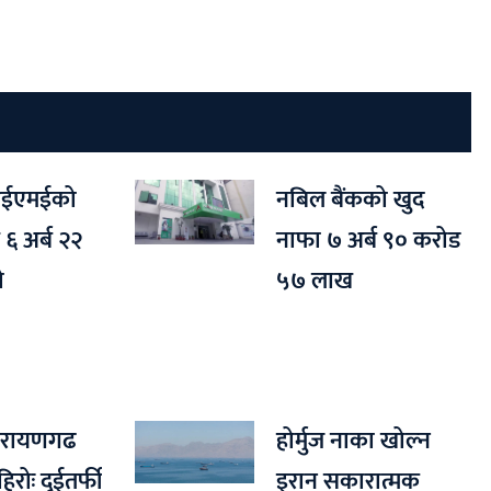
आईएमईको
नबिल बैंकको खुद
 ६ अर्ब २२
नाफा ७ अर्ब ९० करोड
ो
५७ लाख
नारायणगढ
होर्मुज नाका खोल्न
रोः दुईतर्फी
इरान सकारात्मक