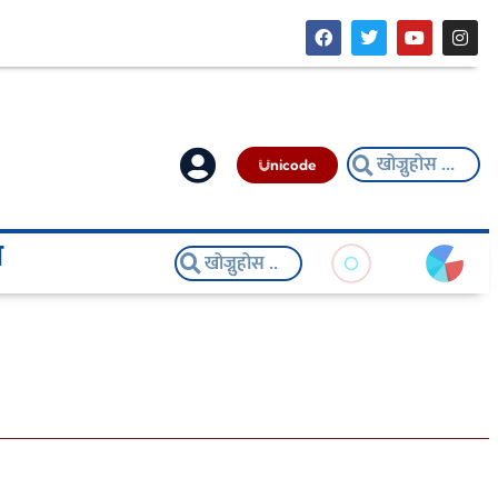
nicode
य