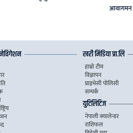
आवागमन अ
नेविगेशन
खरी मिडिया प्रा.लि
हाम्रो टीम
ार
विज्ञापन
ीति
प्राइभेसी पोलिसी
िक
सम्पर्क
ज
युटिलिटिज
ष्ट्रिय
नेपाली क्यालेन्डर
्जन
राशिफल
ुद