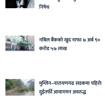
निषेध
नबिल बैंकको खुद नाफा ७ अर्ब ९०
करोड ५७ लाख
मुग्लिन–नारायणगढ सडकमा पहिरोः
दुईतर्फी आवागमन अवरुद्ध