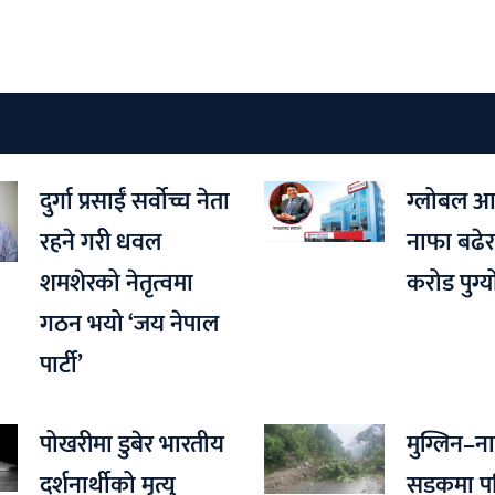
दुर्गा प्रसाईं सर्वोच्च नेता
ग्लोबल 
रहने गरी धवल
नाफा बढेर
शमशेरको नेतृत्वमा
करोड पुग्य
गठन भयो ‘जय नेपाल
पार्टी’
पोखरीमा डुबेर भारतीय
मुग्लिन–
दर्शनार्थीको मृत्यु
सडकमा पहि