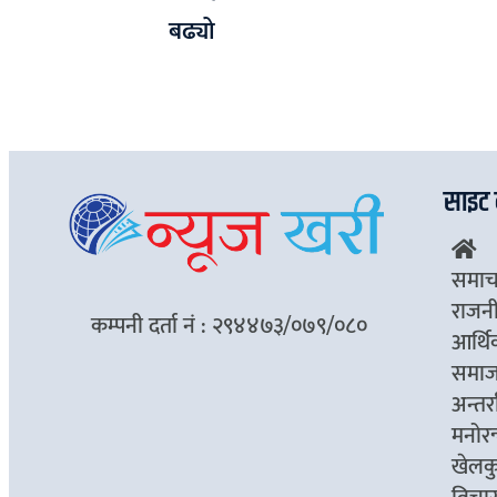
बढ्यो
साइट 
समाच
राजन
कम्पनी दर्ता नं : २९४४७३/०७९/०८०
आर्थ
समा
अन्तर्रा
मनोरन
खेलक