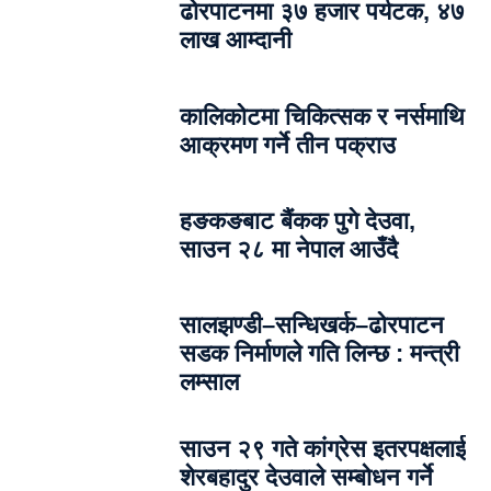
ढोरपाटनमा ३७ हजार पर्यटक, ४७
लाख आम्दानी
कालिकोटमा चिकित्सक र नर्समाथि
आक्रमण गर्ने तीन पक्राउ
हङकङबाट बैंकक पुगे देउवा,
साउन २८ मा नेपाल आउँदै
सालझण्डी–सन्धिखर्क–ढोरपाटन
सडक निर्माणले गति लिन्छ : मन्त्री
लम्साल
साउन २९ गते कांग्रेस इतरपक्षलाई
शेरबहादुर देउवाले सम्बोधन गर्ने