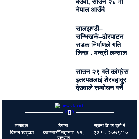
देउवा, साउन २८ मा
नेपाल आउँदै
सालझण्डी–
सन्धिखर्क–ढोरपाटन
सडक निर्माणले गति
लिन्छ : मन्त्री लम्साल
साउन २९ गते कांग्रेस
इतरपक्षलाई शेरबहादुर
देउवाले सम्बोधन गर्ने
सम्पादक:
ठेगाना:
सूचना विभाग दर्ता नं.
बिमल खड्का
काठमाडौँ महानपा-११,
३६१५-२०७९/८०
सुन्धारा