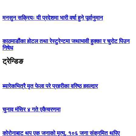
मनसुन सक्रियः यी प्रदेशमा भारी वर्षा हुने पूर्वानुमान
काठमाडौंका होटल तथा रेस्टुरेन्टमा जथाभावी हुक्का र चुरोट पिउन
निषेध
ट्रेन्डिङ
ब्यारेकभित्रै मृत फेला परे प्रहरीका वरिष्ठ हवल्दार
चुनाव मंसिर ४ गते एकैचरणमा
कोरोनाबाट थप एक जनाको मृत्यु, १०६ जना संक्रमित थपिए