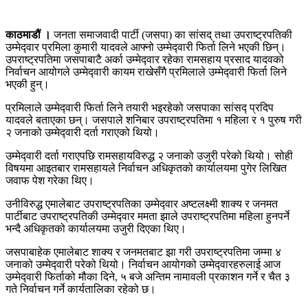
काठमाडौं ।
जनता समाजवादी पार्टी (जसपा) का सांसद् तथा उपराष्ट्रपतिकी
उम्मेद्‍वार प्रमिला कुमारी यादवले आफ्नो उम्मेद्‍वारी फिर्ता लिने भएकी छिन्।
उपराष्ट्रपतिमा जसपाबाटै अर्का उम्मेद्‍वार रहेका रामसहाय प्रसाद यादवको
निर्वाचन आयोगले उम्मेद्‍वारी कायम राखेसँगै प्रमिलाले उम्मेद्‍वारी फिर्ता लिने
भएकी हुन्।
प्रमिलाले उम्मेद्‍वारी फिर्ता लिने तयारी भइरहेको जसपाका सांसद्‍ प्रदिप
यादवले बताएका छन्। जसपाले शनिबार उपराष्ट्रपतिमा १ महिला र १ पुरुष गरी
२ जनाको उम्मेद्‍वारी दर्ता गराएको थियो।
उम्मेद्‍वारी दर्ता गराएपछि रामसहायविरुद्ध २ जनाको उजुरी परेको थियो। सोही
विषयमा आइतबार रामसहायले निर्वाचन अधिकृतको कार्यालयमा पुगेर लिखित
जवाफ पेश गरेका थिए।
उनीविरुद्ध एमालेबाट उपराष्ट्रपतिका उम्मेद्‍वार अष्टलक्ष्मी शाक्य र जनमत
पार्टीबाट उपराष्ट्रपतिकी उम्मेद्‍वार ममता झाले उपराष्ट्रपतिमा महिला हुनपर्ने
भन्दै अधिकृतको कार्यालयमा उजुरी दिएका थिए।
जसपाबाहेक एमालेबाट शाक्य र जनमतबाट झा गरी उपराष्ट्रपतिमा जम्मा ४
जनाको उम्मेद्‍वारी परेको थियो। निर्वाचन आयोगको उम्मेद्‍वारहरुलाई आज
उम्मेद्‍वारी फिर्ताको मौका दिने, ५ बजे अन्तिम नामावली प्रकाशन गर्ने र चैत ३
गते निर्वाचन गर्ने कार्यतालिका रहेको छ।