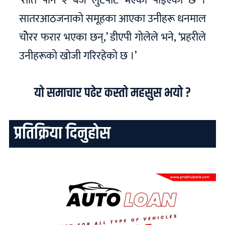
‘राति पौने २ बजे लुटपाट भएको पाइएको छ ।
सातरआठजनाको समूहका आएका उनीहरू धनमाल
चोेरर फरार भएका छन्,’ डीएपी गोलेले भने, ‘प्रहरीले
उनीहरूको खोजी गरिरहेको छ ।’
यो समाचार पढेर कस्तो महसुस भयो ?
प्रतिक्रिया दिनुहोस