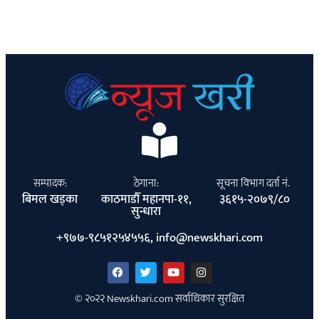
सम्पादक:
ठेगाना:
सूचना विभाग दर्ता नं.
बिमल खड्का
काठमाडौँ महानपा-११,
३६१५-२०७९/८०
सुन्धारा
+९७७-९८५१२५४५५६, info@newskhari.com
© २०२२ Newskhari.com सर्वाधिकार सुरक्षित