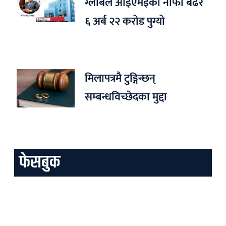
ग्लोबल आईएमईको नाफा बढेर
६ अर्ब २२ करोड पुग्यो
मिलापत्रमै टुङ्गिन्छन्
सम्बन्धविच्छेदका मुद्दा
फेसबुक