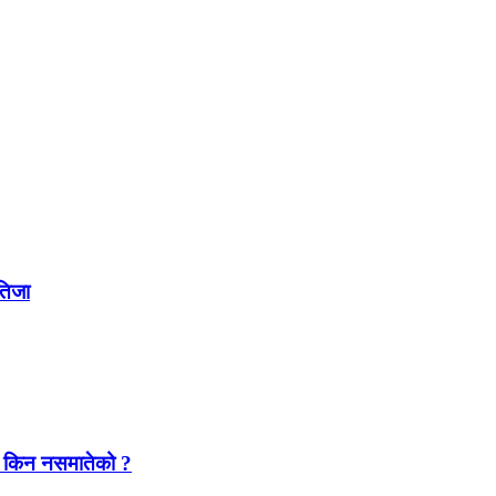
नतिजा
यारा किन नसमातेको ?