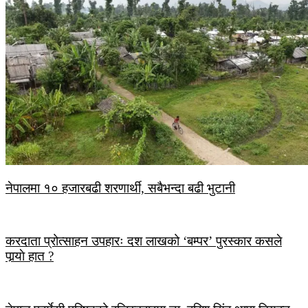
नेपालमा १० हजारबढी शरणार्थी, सबैभन्दा बढी भुटानी
करदाता प्रोत्साहन उपहारः दश लाखको ‘बम्पर’ पुरस्कार कसले
पार्‍याे हात ?