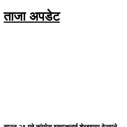
ताजा अपडेट
साउन २९ गते कांग्रेस इतरपक्षलाई शेरबहादुर देउवाले