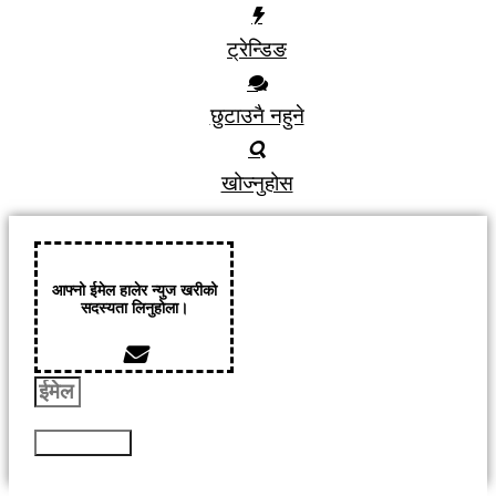
ट्रेन्डिङ
छुटाउनै नहुने
खोज्नुहोस
आफ्नो ईमेल हालेर न्युज खरीको
सदस्यता लिनुहोला।
Subscribe