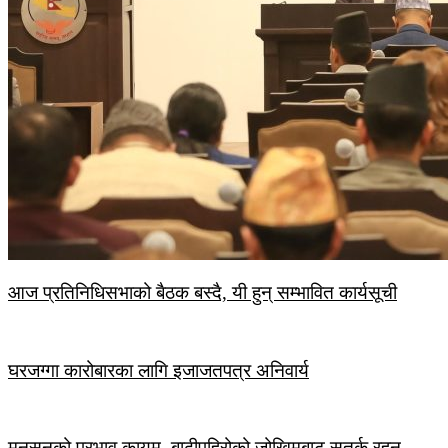
आज प्रतिनिधिसभाको बैठक बस्दै, यी हुन् सम्भावित कार्यसूची
घरजग्गा कारोबारका लागि इजाजतपत्र अनिवार्य
मनसुनको प्रभाव कायम, बाढीपहिरोको जोखिमबाट सतर्क रहन