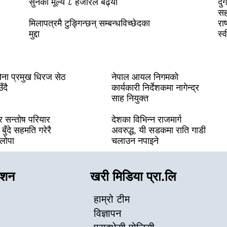
सुनको मूल्य ८ हजारले बढ्यो
दुर
सह
मिलापत्रमै टुङ्गिन्छन् सम्बन्धविच्छेदका
रा
मुद्दा
स्
ेना प्रमुख धिरज सेठ
नेपाल आयल निगमको
ँदै
कार्यकारी निर्देशकमा नागेन्द्र
साह नियुक्त
ब र सन्तोष परियार
देशका विभिन्न राजमार्ग
बुँदे सहमति गरेरै
अवरुद्ध, यी सडकमा राति गाडी
रलोपा
चलाउन नपाइने
ेशन
खरी मिडिया प्रा.लि
हाम्रो टीम
विज्ञापन