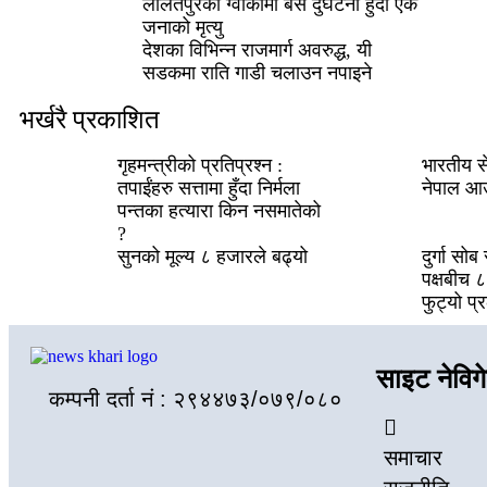
ललितपुरको ग्वार्कोमा बस दुर्घटना हुँदा एक
जनाको मृत्यु
देशका विभिन्न राजमार्ग अवरुद्ध, यी
सडकमा राति गाडी चलाउन नपाइने
भर्खरै प्रकाशित
गृहमन्त्रीको प्रतिप्रश्न :
भारतीय स
तपाईंहरु सत्तामा हुँदा निर्मला
नेपाल आउ
पन्तका हत्यारा किन नसमातेको
?
सुनको मूल्य ८ हजारले बढ्यो
दुर्गा सो
पक्षबीच ८ 
फुट्यो प्
साइट नेविग
कम्पनी दर्ता नं : २९४४७३/०७९/०८०
समाचार