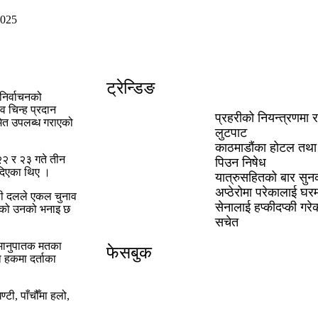
2025
ट्रेन्डिङ
िर्वाचनको
 चिन्ह प्रदान
प्रहरीको नियन्त्रणमा र
मेत उपलब्ध गराएको
लुटपाट
काठमाडौंका होटल तथा रे
२२ र २३ गते तीन
पिउन निषेध
दिएका थिए ।
यात्रुसहितको बार सुनक
अप्ठेरोमा परेकालाई घरमा
बढी दलले एकल चुनाव
सेनालाई हप्कीदप्की गरेक
भएको उनको भनाइ छ
सचेत
समानुपातक मतका
फेसबुक
 हकमा दर्ताका
्टी, पाँचौँमा हलो,