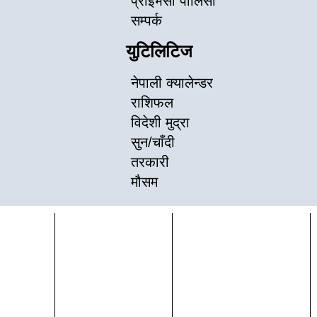
प्राइभेसी पोलिसी
सम्पर्क
युटिलिटिज
नेपाली क्यालेन्डर
राशिफल
विदेशी मुद्रा
सुन/चाँदी
तरकारी
मौसम
ना:
+९७७-९८५१२५४५५६,
सूचना विभाग दर्ता नं.
info@newskhari.com
महानपा-११,
३६१५-२०७९/८०
newskhari@gmail.com
धारा