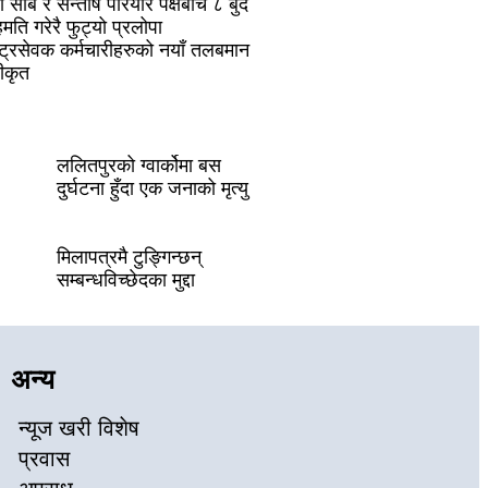
्गा सोब र सन्तोष परियार पक्षबीच ८ बुँदे
मति गरेरै फुट्यो प्रलोपा
ष्ट्रसेवक कर्मचारीहरुको नयाँ तलबमान
वीकृत
ललितपुरको ग्वार्कोमा बस
दुर्घटना हुँदा एक जनाको मृत्यु
मिलापत्रमै टुङ्गिन्छन्
सम्बन्धविच्छेदका मुद्दा
अन्य
न्यूज खरी विशेष
प्रवास