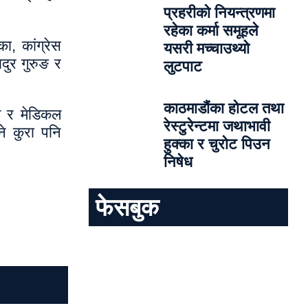
प्रहरीको नियन्त्रणमा
रहेका कर्मा समूहले
ा, कांग्रेस
यसरी मच्चाउथ्यो
दुर गुरुङ र
लुटपाट
काठमाडौंका होटल तथा
ाँण र मेडिकल
रेस्टुरेन्टमा जथाभावी
े कुरा पनि
हुक्का र चुरोट पिउन
निषेध
फेसबुक