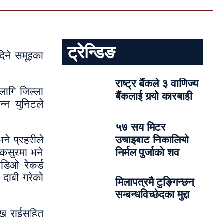
ट्रेन्डिङ
दिने समूहका
राष्ट्र बैंकले ३ वाणिज्य
लागि जिल्ला
बैंकलाई गर्‍यो कारबाही
्न युनिटले
५७ सय मिटर
ने प्रहरीले
उचाइबाट निकालियो
 कसुरमा भने
निर्मल पुर्जाको शव
िडिओ रेकर्ड
दाबी गरेको
मिलापत्रमै टुङ्गिन्छन्
सम्बन्धविच्छेदका मुद्दा
मुख राईसहित