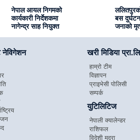
नेपाल आयल निगमको
ललितपुरको 
कार्यकारी निर्देशकमा
बस दुर्घटन
नागेन्द्र साह नियुक्त
जनाको मृत्
 नेविगेशन
खरी मिडिया प्रा.लि
हाम्रो टीम
ार
विज्ञापन
ीति
प्राइभेसी पोलिसी
िक
सम्पर्क
ज
युटिलिटिज
ाष्ट्रिय
न्जन
नेपाली क्यालेन्डर
ुद
राशिफल
विदेशी मुद्रा