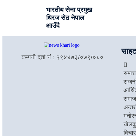
भारतीय सेना प्रमुख
धिरज सेठ नेपाल
आउँदै
साइट
कम्पनी दर्ता नं : २९४४७३/०७९/०८०
समाच
राजन
आर्थ
समा
अन्तर्र
मनोर
खेलक
विचार