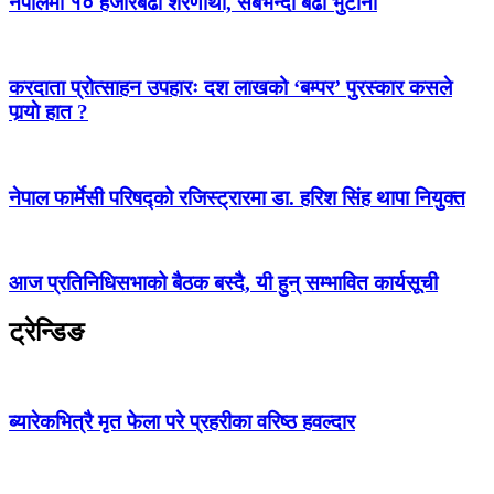
नेपालमा १० हजारबढी शरणार्थी, सबैभन्दा बढी भुटानी
करदाता प्रोत्साहन उपहारः दश लाखको ‘बम्पर’ पुरस्कार कसले
पार्‍याे हात ?
नेपाल फार्मेसी परिषद्को रजिस्ट्रारमा डा. हरिश सिंह थापा नियुक्त
आज प्रतिनिधिसभाको बैठक बस्दै, यी हुन् सम्भावित कार्यसूची
ट्रेन्डिङ
ब्यारेकभित्रै मृत फेला परे प्रहरीका वरिष्ठ हवल्दार