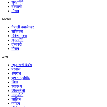
सुन/चाँदी
तरकारी
मौसम
Menu
नेपाली क्यालेन्डर
राशिफल
विदेशी मुद्रा
सुन/चाँदी
तरकारी
मौसम
अन्य
न्यूज खरी विशेष
प्रवास
अपराध
सूचना प्रविधि
शिक्षा
स्वास्थ्य
जीवनशैली
अन्तर्वार्ता
साहित्य
पर्यटन