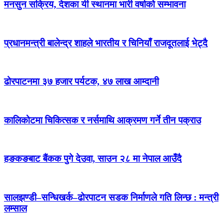
मनसुन सक्रिय, देशका यी स्थानमा भारी वर्षाको सम्भावना
प्रधानमन्त्री बालेन्द्र शाहले भारतीय र चिनियाँ राजदूतलाई भेट्दै
ढोरपाटनमा ३७ हजार पर्यटक, ४७ लाख आम्दानी
कालिकोटमा चिकित्सक र नर्समाथि आक्रमण गर्ने तीन पक्राउ
हङकङबाट बैंकक पुगे देउवा, साउन २८ मा नेपाल आउँदै
सालझण्डी–सन्धिखर्क–ढोरपाटन सडक निर्माणले गति लिन्छ : मन्त्री
लम्साल