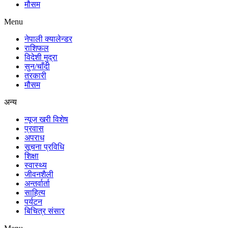
मौसम
Menu
नेपाली क्यालेन्डर
राशिफल
विदेशी मुद्रा
सुन/चाँदी
तरकारी
मौसम
अन्य
न्यूज खरी विशेष
प्रवास
अपराध
सूचना प्रविधि
शिक्षा
स्वास्थ्य
जीवनशैली
अन्तर्वार्ता
साहित्य
पर्यटन
बिचित्र संसार