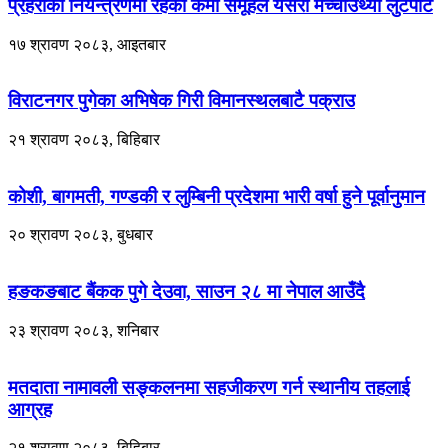
प्रहरीको नियन्त्रणमा रहेका कर्मा समूहले यसरी मच्चाउथ्यो लुटपाट
१७ श्रावण २०८३, आइतबार
विराटनगर पुगेका अभिषेक गिरी विमानस्थलबाटै पक्राउ
२१ श्रावण २०८३, बिहिबार
कोशी, बागमती, गण्डकी र लुम्बिनी प्रदेशमा भारी वर्षा हुने पूर्वानुमान
२० श्रावण २०८३, बुधबार
हङकङबाट बैंकक पुगे देउवा, साउन २८ मा नेपाल आउँदै
२३ श्रावण २०८३, शनिबार
मतदाता नामावली सङ्कलनमा सहजीकरण गर्न स्थानीय तहलाई
आग्रह
२१ श्रावण २०८३, बिहिबार