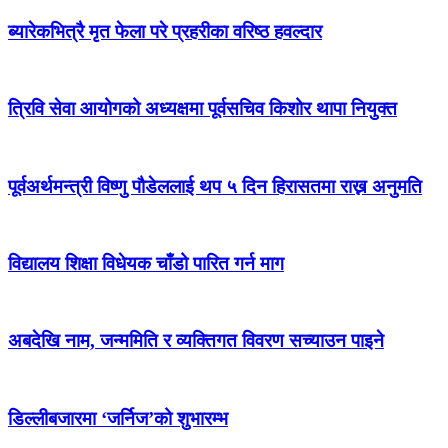
ब्यारेकभित्रै मृत फेला परे प्रहरीका वरिष्ठ हवल्दार
त्रिवि सेवा आयोगको अध्यक्षमा पूर्वसचिव किशोर थापा नियुक्त
पूर्वअर्थमन्त्री विष्णु पौडेललाई थप ५ दिन हिरासतमा राख्न अनुमति
विद्यालय शिक्षा विधेयक चाँडो पारित गर्न माग
अबदेखि नाम, जन्ममिति र व्यक्तिगत विवरण सच्याउन पाइने
डिल्लीबजारमा ‘जर्निज’को शुभारम्भ