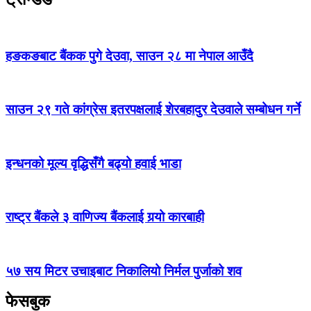
हङकङबाट बैंकक पुगे देउवा, साउन २८ मा नेपाल आउँदै
साउन २९ गते कांग्रेस इतरपक्षलाई शेरबहादुर देउवाले सम्बोधन गर्ने
इन्धनको मूल्य वृद्धिसँगै बढ्यो हवाई भाडा
राष्ट्र बैंकले ३ वाणिज्य बैंकलाई गर्‍यो कारबाही
५७ सय मिटर उचाइबाट निकालियो निर्मल पुर्जाको शव
फेसबुक