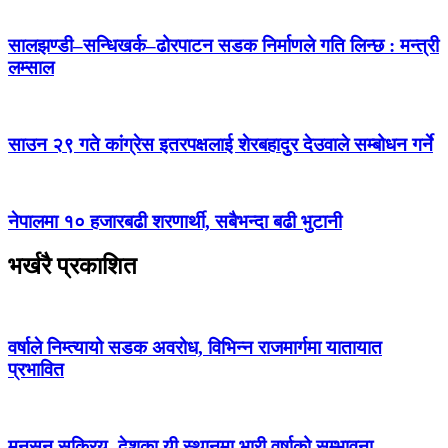
सालझण्डी–सन्धिखर्क–ढोरपाटन सडक निर्माणले गति लिन्छ : मन्त्री
लम्साल
साउन २९ गते कांग्रेस इतरपक्षलाई शेरबहादुर देउवाले सम्बोधन गर्ने
नेपालमा १० हजारबढी शरणार्थी, सबैभन्दा बढी भुटानी
भर्खरै प्रकाशित
वर्षाले निम्त्यायो सडक अवरोध, विभिन्न राजमार्गमा यातायात
प्रभावित
मनसुन सक्रिय, देशका यी स्थानमा भारी वर्षाको सम्भावना