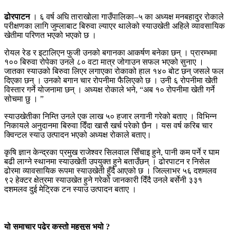
ढोरपाटन
। ६ वर्ष अघि ताराखोला गाउँपालिका–५ का अध्यक्ष मनबहादुर रोकाले
परीक्षणका लागि जुम्लाबाट बिरुवा ल्याएर थालेको स्याउखेती अहिले व्यावसायिक
खेतीमा परिणत भएको भएको छ ।
रोयल रेड र इटालिएन फुजी उनको बगानका आकर्षण बनेका छन् । प्रारम्भमा
१०० बिरुवा रोपेका उनले ८० वटा मात्र जोगाउन सफल भएको सुनाए ।
जातका स्याउको बिरुवा लिएर लगाएका रोकाको हाल १४० बोट छन् जसले फल
दिएका छन् । उनको बगान चार रोपनीमा फैलिएको छ । उनी ६ रोपनीमा खेती
विस्तार गर्ने योजनामा छन् । अध्यक्ष रोकाले भने, “अब १० रोपनीमा खेती गर्ने
सोचमा छु । ”
स्याउखेतीका निम्ति उनले एक लाख ५० हजार लगानी गरेको बताए । विभिन्न
निकायले अनुदानमा बिरुवा दिँदा खासै खर्च परेको छैन । यस वर्ष करिब चार
क्विन्टल स्याउ उत्पादन भएको अध्यक्ष रोकाले बताए।
कृषि ज्ञान केन्द्रका प्रमुख राजेश्वर सिलवाल सिँचाइ हुने, पानी कम पर्ने र घाम
बढी लाग्ने स्थानमा स्याउखेती उपयुक्त हुने बताउँछन् । ढोरपाटन र निसेल
ढोरमा व्यावसायिक रूपमा स्याउखेती हुँदै आएको छ । जिल्लाभर ५६ दशमलव
९२ हेक्टर क्षेत्रमा स्याउखेत हुने गरेको जानकारी दिँदै उनले बर्सेनी ३३१
दशमलव दुई मेट्रिक टन स्याउ उत्पादन बताए ।
यो समाचार पढेर कस्तो महसुस भयो ?