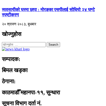
व्यवसायीको घरमा छापा : मोरङका एसपीलाई सोधियो २४ घण्टे
स्पष्टीकरण
२० श्रावण २०८३, बुधबार
खोज्नुहोस
Search
सम्पादक:
बिमल खड्का
ठेगाना:
काठमाडौँ महानपा-११, सुन्धारा
सूचना विभाग दर्ता नं.