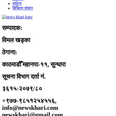
पर्यटन
बिचित्र संसार
सम्पादक:
विमल खड्का
ठेगाना:
काठमाडौँ महानपा-११, सुन्धारा
सूचना विभाग दर्ता नं.
३६१५-२०७९/८०
+९७७-९८५१२५४५५६,
info@newskhari.com
newskhari@gmail.com