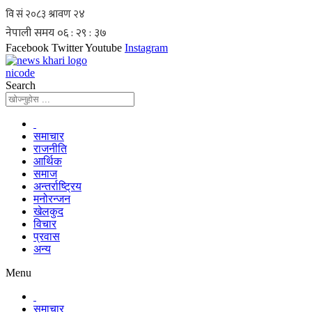
Skip
to
content
Facebook
Twitter
Youtube
Instagram
nicode
Search
समाचार
राजनीति
आर्थिक
समाज
अन्तर्राष्ट्रिय
मनोरन्जन
खेलकुद
विचार
प्रवास
अन्य
Menu
समाचार