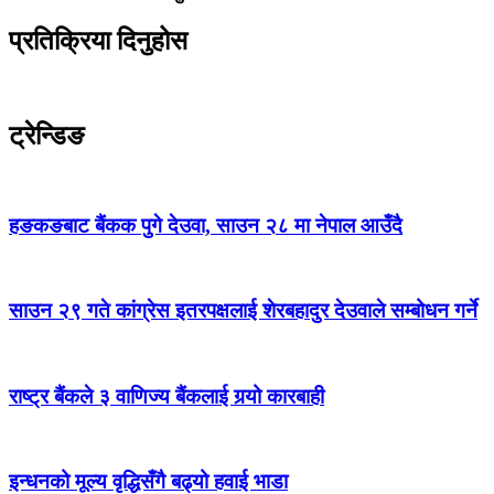
प्रतिक्रिया दिनुहोस
ट्रेन्डिङ
हङकङबाट बैंकक पुगे देउवा, साउन २८ मा नेपाल आउँदै
साउन २९ गते कांग्रेस इतरपक्षलाई शेरबहादुर देउवाले सम्बोधन गर्ने
राष्ट्र बैंकले ३ वाणिज्य बैंकलाई गर्‍यो कारबाही
इन्धनको मूल्य वृद्धिसँगै बढ्यो हवाई भाडा