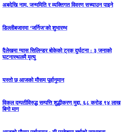
अबदेखि नाम, जन्ममिति र व्यक्तिगत विवरण सच्याउन पाइने
डिल्लीबजारमा ‘जर्निज’को शुभारम्भ
दैलेखमा ग्यास सिलिन्डर बोकेको ट्रक दुर्घटना : ३ जनाको
घटनास्थलमै मृत्यु
यस्तो छ आजको मौसम पूर्वानुमान
विकल दम्पतीविरुद्ध सम्पत्ति शुद्धीकरण मुद्दा, ६८ करोड ९४ लाख
बिगो माग