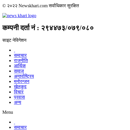
© २०२२ Newskhari.com सर्वाधिकार सुरक्षित
कम्पनी दर्ता नं : २९४४७३/०७९/०८०
साइट नेविगेशन
समाचार
राजनीति
आर्थिक
समाज
अन्तर्राष्ट्रिय
मनोरन्जन
खेलकुद
विचार
प्रवास
अन्य
Menu
समाचार