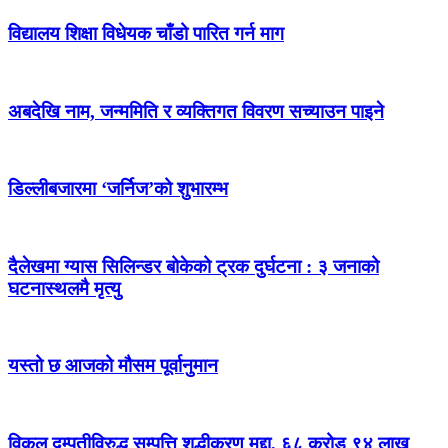
विद्यालय शिक्षा विधेयक चाँडो पारित गर्न माग
अबदेखि नाम, जन्ममिति र व्यक्तिगत विवरण सच्याउन पाइने
डिल्लीबजारमा ‘जर्निज’को शुभारम्भ
दैलेखमा ग्यास सिलिन्डर बोकेको ट्रक दुर्घटना : ३ जनाको
घटनास्थलमै मृत्यु
यस्तो छ आजको मौसम पूर्वानुमान
विकल दम्पतीविरुद्ध सम्पत्ति शुद्धीकरण मुद्दा, ६८ करोड ९४ लाख