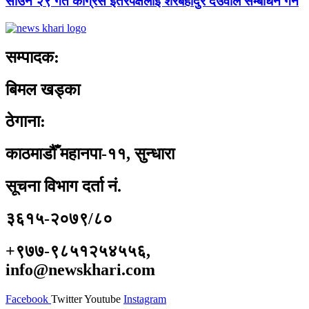
साउन २९ गते कांग्रेस इतरपक्षलाई शेरबहादुर देउवाले सम्बोधन गर्ने
सम्पादक:
बिमल खड्का
ठेगाना:
काठमाडौँ महानपा-११, सुन्धारा
सूचना विभाग दर्ता नं.
३६१५-२०७९/८०
+९७७-९८५१२५४५५६,
info@newskhari.com
Facebook
Twitter
Youtube
Instagram