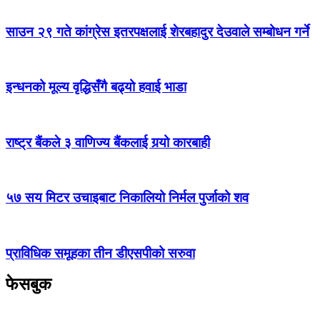
साउन २९ गते कांग्रेस इतरपक्षलाई शेरबहादुर देउवाले सम्बोधन गर्ने
इन्धनको मूल्य वृद्धिसँगै बढ्यो हवाई भाडा
राष्ट्र बैंकले ३ वाणिज्य बैंकलाई गर्‍यो कारबाही
५७ सय मिटर उचाइबाट निकालियो निर्मल पुर्जाको शव
प्राविधिक समूहका तीन डीएसपीको सरुवा
फेसबुक