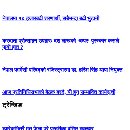
नेपालमा १० हजारबढी शरणार्थी, सबैभन्दा बढी भुटानी
करदाता प्रोत्साहन उपहारः दश लाखको ‘बम्पर’ पुरस्कार कसले
पार्‍याे हात ?
नेपाल फार्मेसी परिषद्को रजिस्ट्रारमा डा. हरिश सिंह थापा नियुक्त
आज प्रतिनिधिसभाको बैठक बस्दै, यी हुन् सम्भावित कार्यसूची
ट्रेन्डिङ
ब्यारेकभित्रै मृत फेला परे प्रहरीका वरिष्ठ हवल्दार