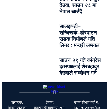
देउवा, साउन २८ मा
नेपाल आउँदै
सालझण्डी–
सन्धिखर्क–ढोरपाटन
सडक निर्माणले गति
लिन्छ : मन्त्री लम्साल
साउन २९ गते कांग्रेस
इतरपक्षलाई शेरबहादुर
देउवाले सम्बोधन गर्ने
सम्पादक:
ठेगाना:
सूचना विभाग दर्ता नं.
बिमल खड्का
काठमाडौँ महानपा-११,
३६१५-२०७९/८०