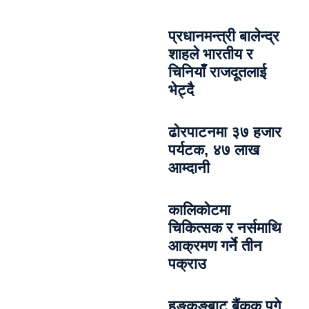
प्रधानमन्त्री बालेन्द्र
शाहले भारतीय र
चिनियाँ राजदूतलाई
भेट्दै
ढोरपाटनमा ३७ हजार
पर्यटक, ४७ लाख
आम्दानी
कालिकोटमा
चिकित्सक र नर्समाथि
आक्रमण गर्ने तीन
पक्राउ
हङकङबाट बैंकक पुगे