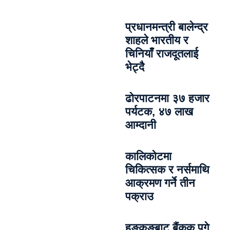
प्रधानमन्त्री बालेन्द्र
शाहले भारतीय र
चिनियाँ राजदूतलाई
भेट्दै
ढोरपाटनमा ३७ हजार
पर्यटक, ४७ लाख
आम्दानी
कालिकोटमा
चिकित्सक र नर्समाथि
आक्रमण गर्ने तीन
पक्राउ
हङकङबाट बैंकक पुगे