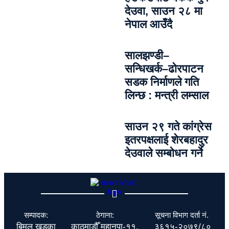
देउवा, साउन २८ मा
नेपाल आउँदै
सालझण्डी–
सन्धिखर्क–ढोरपाटन
सडक निर्माणले गति
लिन्छ : मन्त्री लम्साल
साउन २९ गते कांग्रेस
इतरपक्षलाई शेरबहादुर
देउवाले सम्बोधन गर्ने
सम्पादक:
ठेगाना:
सूचना विभाग दर्ता नं.
बिमल खड्का
काठमाडौँ महानपा-११,
३६१५-२०७९/८०