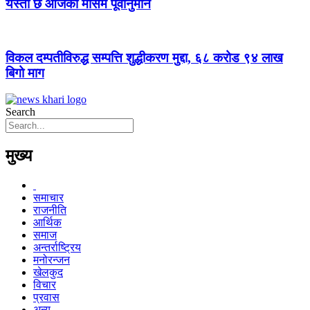
यस्तो छ आजको मौसम पूर्वानुमान
विकल दम्पतीविरुद्ध सम्पत्ति शुद्धीकरण मुद्दा, ६८ करोड ९४ लाख
बिगो माग
Search
मुख्य
समाचार
राजनीति
आर्थिक
समाज
अन्तर्राष्ट्रिय
मनोरन्जन
खेलकुद
विचार
प्रवास
अन्य