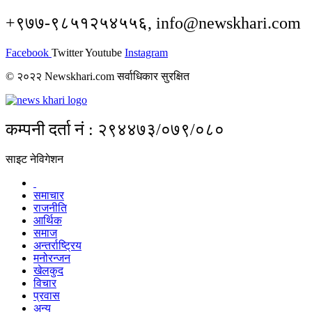
+९७७-९८५१२५४५५६, info@newskhari.com
Facebook
Twitter
Youtube
Instagram
© २०२२ Newskhari.com सर्वाधिकार सुरक्षित
कम्पनी दर्ता नं : २९४४७३/०७९/०८०
साइट नेविगेशन
समाचार
राजनीति
आर्थिक
समाज
अन्तर्राष्ट्रिय
मनोरन्जन
खेलकुद
विचार
प्रवास
अन्य