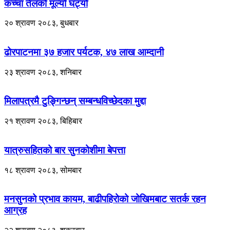
कच्चा तेलको मूल्यो घट्यो
२० श्रावण २०८३, बुधबार
ढोरपाटनमा ३७ हजार पर्यटक, ४७ लाख आम्दानी
२३ श्रावण २०८३, शनिबार
मिलापत्रमै टुङ्गिन्छन् सम्बन्धविच्छेदका मुद्दा
२१ श्रावण २०८३, बिहिबार
यात्रुसहितको बार सुनकोशीमा बेपत्ता
१८ श्रावण २०८३, सोमबार
मनसुनको प्रभाव कायम, बाढीपहिरोको जोखिमबाट सतर्क रहन
आग्रह