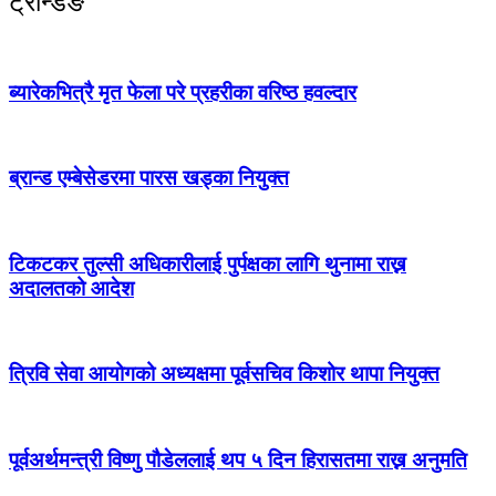
ट्रेन्डिङ
ब्यारेकभित्रै मृत फेला परे प्रहरीका वरिष्ठ हवल्दार
ब्रान्ड एम्बेसेडरमा पारस खड्का नियुक्त
टिकटकर तुल्सी अधिकारीलाई पुर्पक्षका लागि थुनामा राख्न
अदालतको आदेश
त्रिवि सेवा आयोगको अध्यक्षमा पूर्वसचिव किशोर थापा नियुक्त
पूर्वअर्थमन्त्री विष्णु पौडेललाई थप ५ दिन हिरासतमा राख्न अनुमति