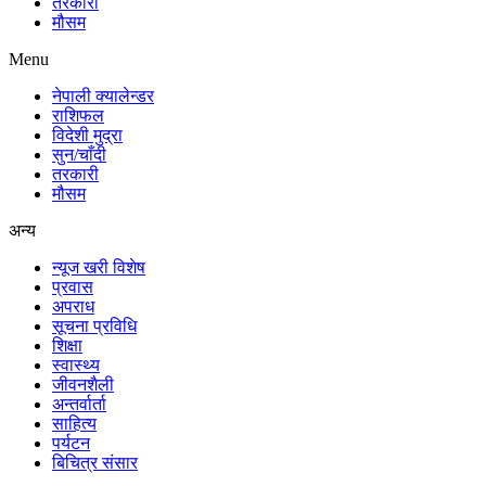
तरकारी
मौसम
Menu
नेपाली क्यालेन्डर
राशिफल
विदेशी मुद्रा
सुन/चाँदी
तरकारी
मौसम
अन्य
न्यूज खरी विशेष
प्रवास
अपराध
सूचना प्रविधि
शिक्षा
स्वास्थ्य
जीवनशैली
अन्तर्वार्ता
साहित्य
पर्यटन
बिचित्र संसार