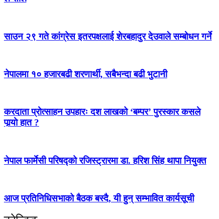
साउन २९ गते कांग्रेस इतरपक्षलाई शेरबहादुर देउवाले सम्बोधन गर्ने
नेपालमा १० हजारबढी शरणार्थी, सबैभन्दा बढी भुटानी
करदाता प्रोत्साहन उपहारः दश लाखको ‘बम्पर’ पुरस्कार कसले
पार्‍याे हात ?
नेपाल फार्मेसी परिषद्को रजिस्ट्रारमा डा. हरिश सिंह थापा नियुक्त
आज प्रतिनिधिसभाको बैठक बस्दै, यी हुन् सम्भावित कार्यसूची