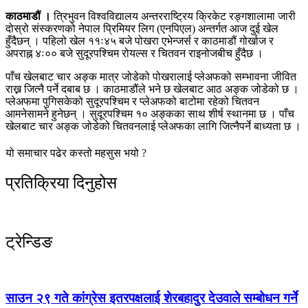
काठमाडौं ।
त्रिभुवन विश्वविद्यालय अन्तरराष्ट्रिय क्रिकेट रङ्गशालामा जारी
दोस्रो संस्करणको नेपाल प्रिमियर लिग (एनपिएल) अन्तर्गत आज दुई खेल
हुँदैछन् । पहिलो खेल ११ः४५ बजे पोखरा एभेन्जर्स र काठमाडौं गोर्खाज र
अपराह्न ४ः०० बजे सुदूरपश्चिम रोयल्स र चितवन राइनोजबीच हुँदैछ ।
पाँच खेलबाट चार अङ्क मात्र जोडेको पोखरालाई प्लेअफको सम्भावना जीवित
राख्न जित्नै पर्ने दबाब छ । काठमाडौंले भने छ खेलबाट आठ अङ्क जोडेको छ ।
प्लेअफमा पुगिसकेको सुदूरपश्चिम र प्लेअफको बाटोमा रहेको चितवन
आमनेसामने हुनेछन् । सुदूरपश्चिम १० अङ्कका साथ शीर्ष स्थानमा छ । पाँच
खेलबाट चार अङ्क जोडेको चितवनलाई प्लेअफका लागि जित्नैपर्ने बाध्यता छ ।
यो समाचार पढेर कस्तो महसुस भयो ?
प्रतिक्रिया दिनुहोस
ट्रेन्डिङ
साउन २९ गते कांग्रेस इतरपक्षलाई शेरबहादुर देउवाले सम्बोधन गर्ने