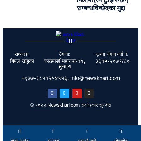
सम्बन्धविच्छेदका मुद्दा
सम्पादक:
ठेगाना:
सूचना विभाग दर्ता नं.
बिमल खड्का
काठमाडौँ महानपा-११,
३६१५-२०७९/८०
सुन्धारा
+९७७-९८५१२५४५५६, info@newskhari.com
© २०२२ Newskhari.com सर्वाधिकार सुरक्षित
ताजा अपडेट
ट्रेन्डिङ
छुटाउनै नहुने
खोज्नुहोस