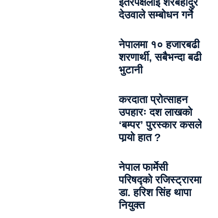
इतरपक्षलाई शेरबहादुर
देउवाले सम्बोधन गर्ने
नेपालमा १० हजारबढी
शरणार्थी, सबैभन्दा बढी
भुटानी
करदाता प्रोत्साहन
उपहारः दश लाखको
‘बम्पर’ पुरस्कार कसले
पार्‍याे हात ?
नेपाल फार्मेसी
परिषद्को रजिस्ट्रारमा
डा. हरिश सिंह थापा
नियुक्त