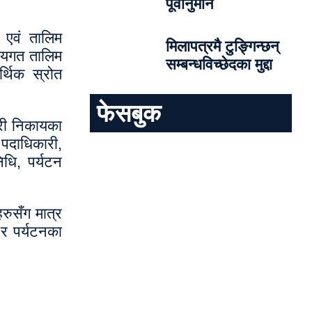
पूर्वानुमान
 एवं तालिम
मिलापत्रमै टुङ्गिन्छन्
िषयगत तालिम
सम्बन्धविच्छेदका मुद्दा
्थिक स्रोत
फेसबुक
कारी निकायका
पदाधिकारी,
धि, पर्यटन
रुसँग मात्र
 र पर्यटनका