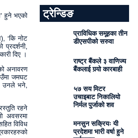
ट्रेन्डिङ
 हुने भएको
प्राविधिक समूहका तीन
), ‘कि नोट
डीएसपीको सरुवा
 प्रदर्शनी,
नकारी दिए ।
राष्ट्र बैंकले ३ वाणिज्य
रकको अनावरण
बैंकलाई गर्‍यो कारबाही
ठाउँमा जमघट
 उनले भने,
५७ सय मिटर
उचाइबाट निकालियो
निर्मल पुर्जाको शव
स्तुति रहने
सो अवसरमा
मनसुन सक्रियः यी
णसहित विविध
प्रदेशमा भारी वर्षा हुने
त्रकारहरुको