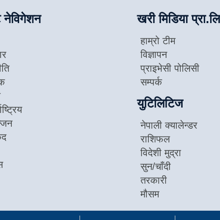
 नेविगेशन
खरी मिडिया प्रा.लि
हाम्रो टीम
ार
विज्ञापन
ीति
प्राइभेसी पोलिसी
िक
सम्पर्क
ज
युटिलिटिज
ाष्ट्रिय
न्जन
नेपाली क्यालेन्डर
ुद
राशिफल
विदेशी मुद्रा
स
सुन/चाँदी
तरकारी
मौसम