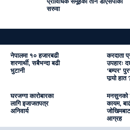
प्राविधिक समूहका तीन डीएसपीको
सरुवा
नेपालमा १० हजारबढी
करदाता प्
शरणार्थी, सबैभन्दा बढी
उपहारः 
भुटानी
‘बम्पर’ प
पार्‍याे हात 
घरजग्गा कारोबारका
मनसुनको 
लागि इजाजतपत्र
कायम, बा
अनिवार्य
जोखिमबाट
आग्रह