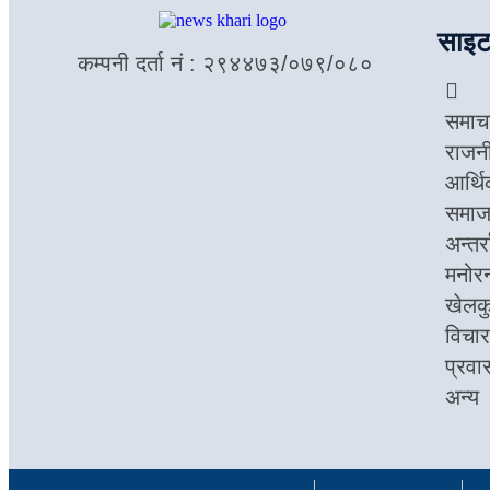
साइट
कम्पनी दर्ता नं : २९४४७३/०७९/०८०
समाच
राजन
आर्थ
समा
अन्तर्र
मनोर
खेलक
विचार
प्रवा
अन्य